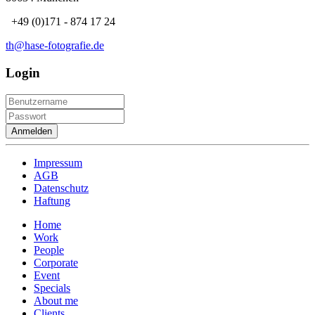
+49 (0)171 - 874 17 24
th@hase-fotografie.de
Login
Anmelden
Impressum
AGB
Datenschutz
Haftung
Home
Work
People
Corporate
Event
Specials
About me
Clients