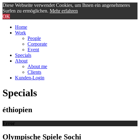
Diese Webseite verwendet Cookies, um Ihnen ein angenehmeres
Surfen zu ermöglichen.
Mehr erfahren
OK
Home
Work
People
Corporate
Event
Specials
About
About me
Clients
Kunden-Login
Specials
éthiopien
Error
Olympische Spiele Sochi