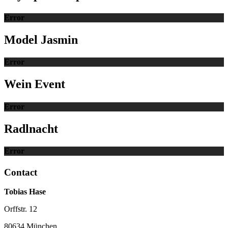
Error
Model Jasmin
Error
Wein Event
Error
Radlnacht
Error
Contact
Tobias Hase
Orffstr. 12
80634 München