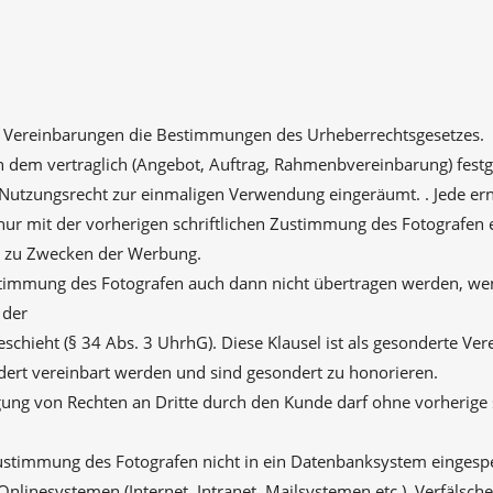
n Vereinbarungen die Bestimmungen des Urheberrechtsgesetzes.
in dem vertraglich (Angebot, Auftrag, Rahmenbvereinbarung) fes
es Nutzungsrecht zur einmaligen Verwendung eingeräumt. . Jede e
ur mit der vorherigen schriftlichen Zustimmung des Fotografen e
ls zu Zwecken der Werbung.
immung des Fotografen auch dann nicht übertragen werden, we
 der
chieht (§ 34 Abs. 3 UhrhG). Diese Klausel ist als gesonderte Ve
dert vereinbart werden und sind gesondert zu honorieren.
gung von Rechten an Dritte durch den Kunde darf ohne vorherige 
Zustimmung des Fotografen nicht in ein Datenbanksystem eingespe
Onlinesystemen (Internet, Intranet, Mailsystemen etc.). Verfäls