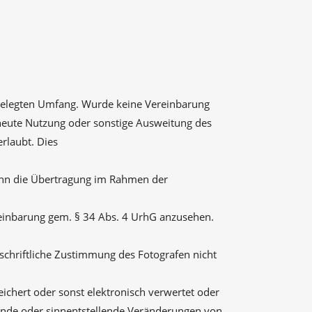
tgelegten Umfang. Wurde keine Vereinbarung
rneute Nutzung oder sonstige Ausweitung des
rlaubt. Dies
nn die Übertragung im Rahmen der
reinbarung gem. § 34 Abs. 4 UrhG anzusehen.
schriftliche Zustimmung des Fotografen nicht
ichert oder sonst elektronisch verwertet oder
chende oder sinnentstellende Veränderungen von