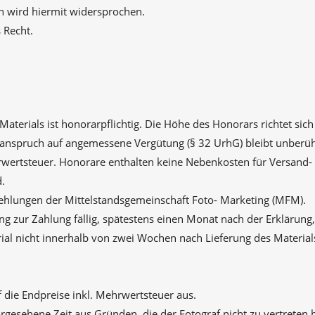
 wird hiermit widersprochen.
 Recht.
Materials ist honorarpflichtig. Die Höhe des Honorars richtet si
tanspruch auf angemessene Vergütung (§ 32 UrhG) bleibt unberührt
wertsteuer. Honorare enthalten keine Nebenkosten für Versand- 
.
fehlungen der Mittelstandsgemeinschaft Foto- Marketing (MFM).
ng zur Zahlung fällig, spätestens einen Monat nach der Erklärung
al nicht innerhalb von zwei Wochen nach Lieferung des Material
die Endpreise inkl. Mehrwertsteuer aus.
rgesehene Zeit aus Gründen, die der Fotograf nicht zu vertreten h