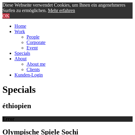
Diese Webseite verwendet Cookies, um Ihnen ein angenehmeres
Surfen zu ermöglichen.
Mehr erfahren
OK
Home
Work
People
Corporate
Event
Specials
About
About me
Clients
Kunden-Login
Specials
éthiopien
Error
Olympische Spiele Sochi