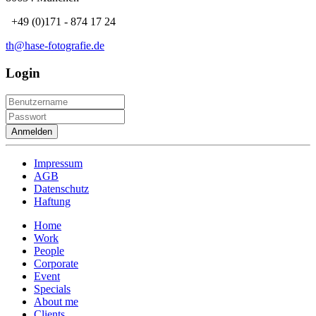
+49 (0)171 - 874 17 24
th@hase-fotografie.de
Login
Anmelden
Impressum
AGB
Datenschutz
Haftung
Home
Work
People
Corporate
Event
Specials
About me
Clients