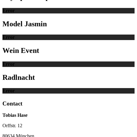
Error
Model Jasmin
Error
Wein Event
Error
Radlnacht
Error
Contact
Tobias Hase
Orffstr. 12
80634 München