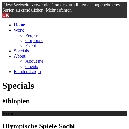
Diese Webseite verwendet Cookies, um Ihnen ein angenehmeres
Surfen zu ermöglichen.
Mehr erfahren
OK
Home
Work
People
Corporate
Event
Specials
About
About me
Clients
Kunden-Login
Specials
éthiopien
Error
Olympische Spiele Sochi