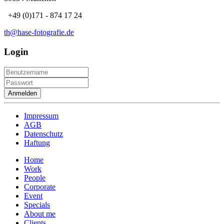
+49 (0)171 - 874 17 24
th@hase-fotografie.de
Login
Anmelden
Impressum
AGB
Datenschutz
Haftung
Home
Work
People
Corporate
Event
Specials
About me
Clients