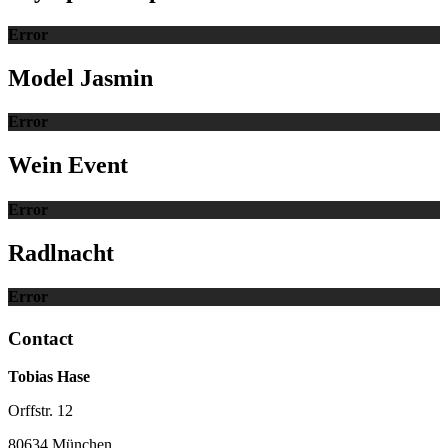
Error
Model Jasmin
Error
Wein Event
Error
Radlnacht
Error
Contact
Tobias Hase
Orffstr. 12
80634 München