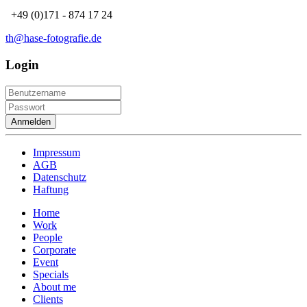
+49 (0)171 - 874 17 24
th@hase-fotografie.de
Login
Anmelden
Impressum
AGB
Datenschutz
Haftung
Home
Work
People
Corporate
Event
Specials
About me
Clients