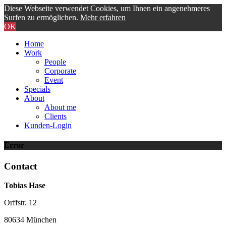
Diese Webseite verwendet Cookies, um Ihnen ein angenehmeres
Surfen zu ermöglichen.
Mehr erfahren
OK
Home
Work
People
Corporate
Event
Specials
About
About me
Clients
Kunden-Login
Error
Contact
Tobias Hase
Orffstr. 12
80634 München