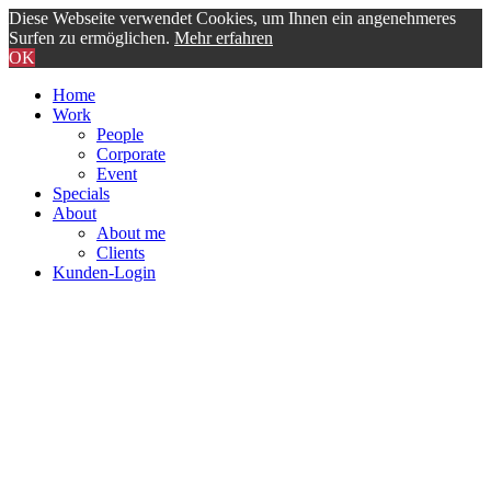
Diese Webseite verwendet Cookies, um Ihnen ein angenehmeres
Surfen zu ermöglichen.
Mehr erfahren
OK
Home
Work
People
Corporate
Event
Specials
About
About me
Clients
Kunden-Login