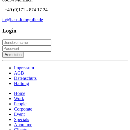
+49 (0)171 - 874 17 24
th@hase-fotografie.de
Login
Anmelden
Impressum
AGB
Datenschutz
Haftung
Home
Work
People
Corporate
Event
Specials
About me
Clients